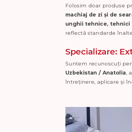
Folosim doar produse pro
machiaj de zi și de sear
unghii tehnice, tehnici
reflectă standarde înalte
Specializare: Ex
Suntem recunoscuți pent
Uzbekistan / Anatolia
, 
întreținere, aplicare și î