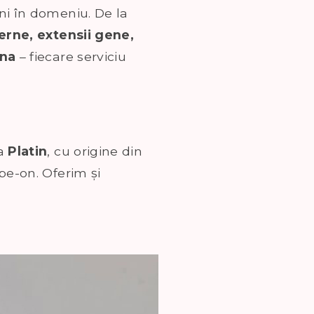
ni în domeniu. De la
erne, extensii gene,
nna
– fiecare serviciu
ma
Platin
, cu origine din
pe-on. Oferim și