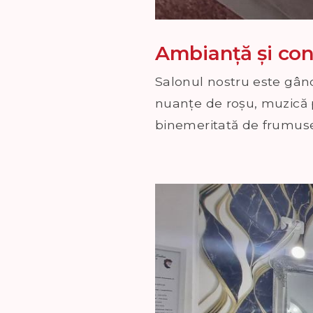
Ambianță și con
Salonul nostru este gând
nuanțe de roșu, muzică pl
binemeritată de frumuseț