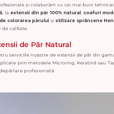
fesionale și colaborăm cu cei mai buni tehnicie
ă
, la
extensii din păr 100% natural
,
coafuri mod
 de colorarea părului
și
stilizare sprâncene He
 de calitate.
tensii de Păr Natural
ru serviciile noastre de extensii de păr din ga
aplicate prin metodele Microring, Keratină sau Ta
ndepărtare profesionistă.