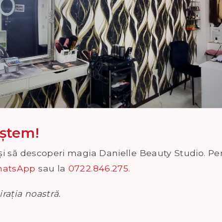
aștem!
i și să descoperi magia Danielle Beauty Studio. P
atsApp
sau la
0722.846.275
.
rația noastră.