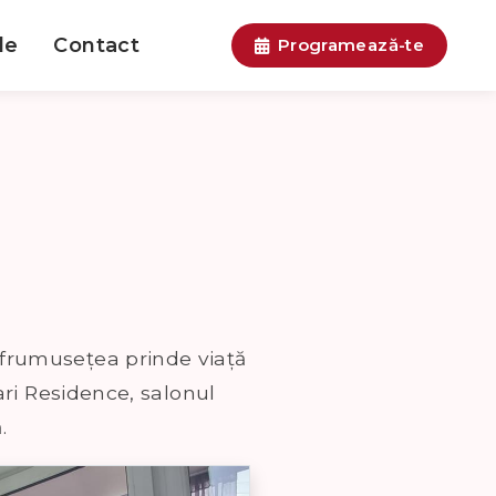
le
Contact
Programează-te
 frumusețea prinde viață
tari Residence, salonul
.